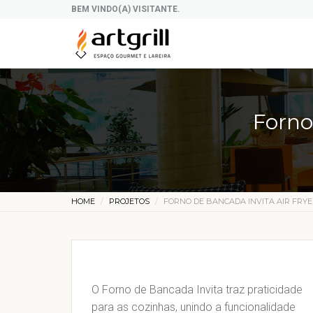
BEM VINDO(A) VISITANTE.
Forno
HOME
PROJETOS
FORNO DE BANCADA INVITA AIR FRYE
O Forno de Bancada Invita traz praticidade
para as cozinhas, unindo a funcionalidade