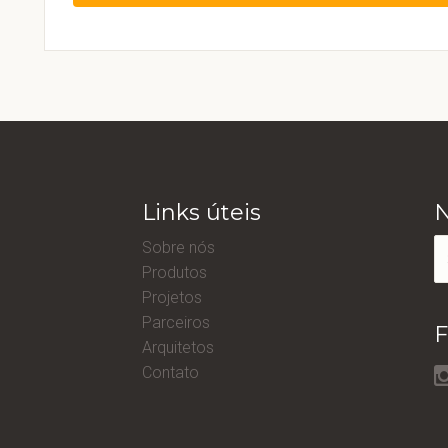
Links úteis
N
Sobre nós
Produtos
Projetos
Parceiros
F
Arquitetos
Contato