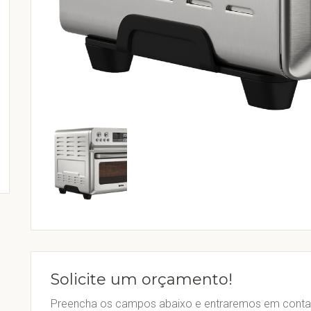
Solicite um orçamento!
Preencha os campos abaixo e entraremos em contat