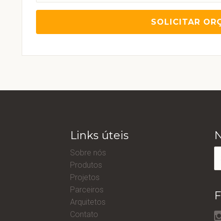
Links úteis
N
Sobre nós
Produtos
Projetos
Parceiros
F
Arquitetos
Contato