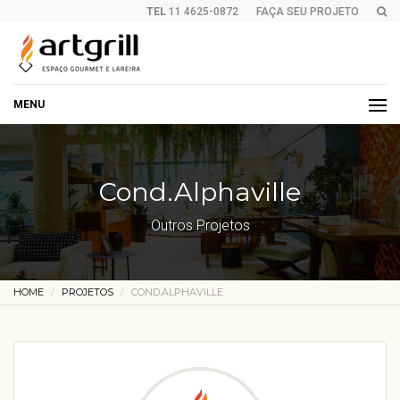
TEL
11 4625-0872
FAÇA SEU PROJETO
MENU
Cond.Alphaville
Outros Projetos
HOME
PROJETOS
COND.ALPHAVILLE